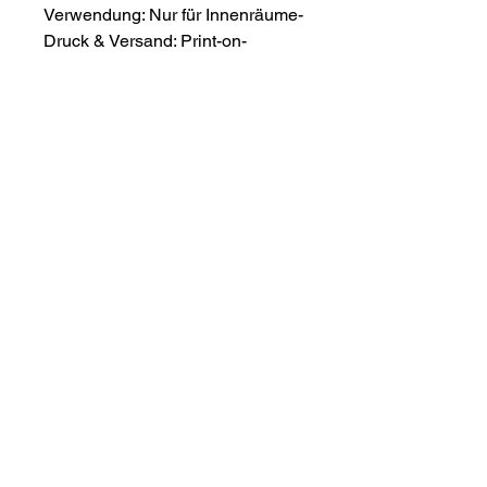
Verwendung: Nur für Innenräume- 
Druck & Versand: Print-on-
DemandHinweis zur 
Thematik:Das Werk behandelt 
traumatische Erlebnisse und 
familiäre Schutzrollen; es ist als 
respektvolle, sensibilisierende 
Auseinandersetzung mit 
schwierigen Themen gedacht. 
First Name
Last Name